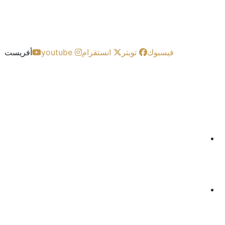
س
فيسبوك
تويتر
انستقرام
youtube
أفريست