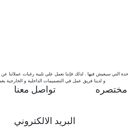
التي سيعيش فيها . لذلك فإننا نعمل علي تلبية رغبات عملائنا عن 
و لدينا فريق عمل في التصميمات الداخلية و الخارجية يع
مختصره
تواصل معنا
+966 50 923 7777
الرئيسية
+966 122 888 824
من نحن
البريد الالكتروني
خدمتنا